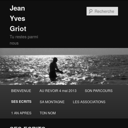
Jean
Rech
Yves
Griot
Tu restes parmi
nous
Menu
BIENVENUE
AU REVOIR 4 mai 2013
SON PARCOURS
Aller
principal
SES ECRITS
SA MONTAGNE
LES ASSOCIATIONS
au
1 AN APRES
TON NOM
contenu
principal